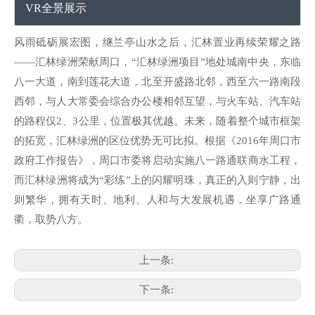
VR全景展示
风雨砥砺展宏图，继兰亭山水之后，汇林置业再续荣耀之路
——汇林绿洲荣献周口，“汇林绿洲项目”地处城南中央，东临
八一大道，南到莲花大道，北至开盛路北邻，西至六一路南段
西邻，与人大常委会综合办公楼相邻互望，与火车站、汽车站
的路程仅2、3公里，位置极其优越。未来，随着整个城市框架
的拓宽，汇林绿洲的区位优势无可比拟。根据《2016年周口市
政府工作报告》，周口市委将启动实施八一路通联商水工程，
而汇林绿洲将成为“彩练”上的闪耀明珠，真正的入则宁静，出
则繁华，拥有天时、地利、人和与大发展机遇，坐享广路通
衢，取势八方。
上一条:
下一条: