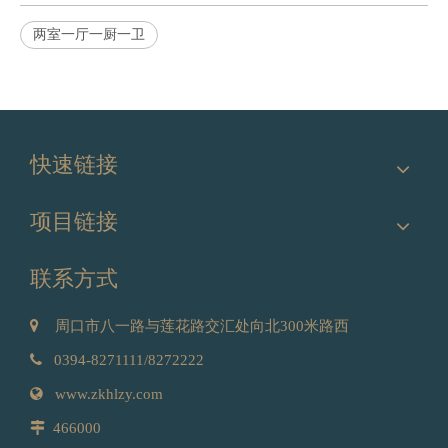
两室一厅一厨一卫
相关新闻
更多 »
快速链接
项目链接
联系方式

周口市八一路与莲花路交汇处向北300米路西
汇林绿洲 ‖ “芳醇浓香 幸福共享”咖啡遇上布丁、下午茶专场活动，优雅谢幕！
“有时，所谓人生，不过是一杯咖啡所萦绕

0394-8271111/8272222
人间中秋庆团圆遍地流
的温暖。” ——村上春树
人长久合家幸福乐悠悠

www.zkhlzy.com
语思乡情 香甜月饼绕心

466000
节为期三天的中秋游园